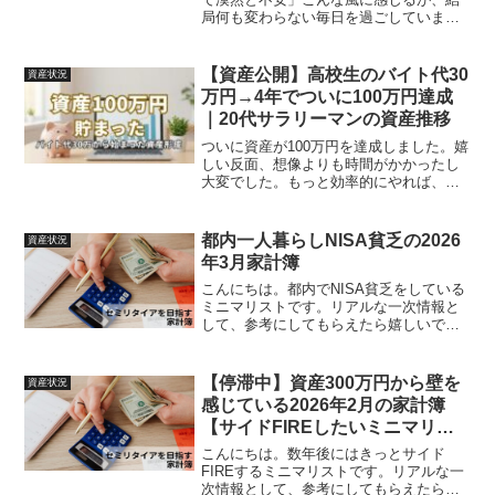
局何も変わらない毎日を過ごしていませ
んか？結論「...
【資産公開】高校生のバイト代30
資産状況
万円→4年でついに100万円達成
｜20代サラリーマンの資産推移
ついに資産が100万円を達成しました。嬉
しい反面、想像よりも時間がかかったし
大変でした。もっと効率的にやれば、大
学生のう...
都内一人暮らしNISA貧乏の2026
資産状況
年3月家計簿
こんにちは。都内でNISA貧乏をしている
ミニマリストです。リアルな一次情報と
して、参考にしてもらえたら嬉しいで
す。社会人...
【停滞中】資産300万円から壁を
資産状況
感じている2026年2月の家計簿
【サイドFIREしたいミニマリス
ト】
こんにちは。数年後にはきっとサイド
FIREするミニマリストです。リアルな一
次情報として、参考にしてもらえたら嬉