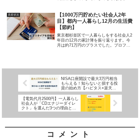
しいです。...
【1000万円貯めたい社会人2年
資産状況
目】都内一人暮らし12月の生活費
【節約】
東京都杉並区で一人暮らしをする社会人2
年目の12月の家計簿を振り返ります。今
月は約71万円のプラスでした。プロフィ
ール社...
NISA口座開設で最大3万円相当
もらえる！知らないと損する投
資の始め方【ハピタス×楽天証
券】
【電気代月2500円】一人暮らし
社会人が「CDエナジーダイレ
クト」を選んだ3つの理由とリ
アルな光熱費
コメント