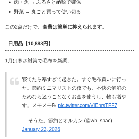
肉・魚 → ふるさと納税で確保
野菜 → 丸ごと買って使い切る
この2点だけで、
食費は簡単に抑えられます
。
日用品【10,883円】
1月は寒さ対策で毛布を新調。
寝てたら寒すぎて起きた。すぐ毛布買いに行っ
た。節約ミニマリストの僕でも、不快の解消の
ためなら迷うことなくお金を使うし、物も増や
す。メモメモ📝
pic.twitter.com/ViEnrsTFF7
— そうた。節約とオルカン (@wh_spac)
January 23, 2026