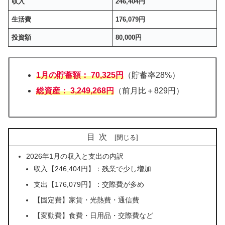
収入
246,404円
生活費
176,079円
投資額
80,000円
1月の貯蓄額：
70,325円
（貯蓄率28%）
総資産：
3,249,268円
（前月比＋829円）
目次
2026年1月の収入と支出の内訳
収入【246,404円】：残業で少し増加
支出【176,079円】：交際費が多め
【固定費】家賃・光熱費・通信費
【変動費】食費・日用品・交際費など