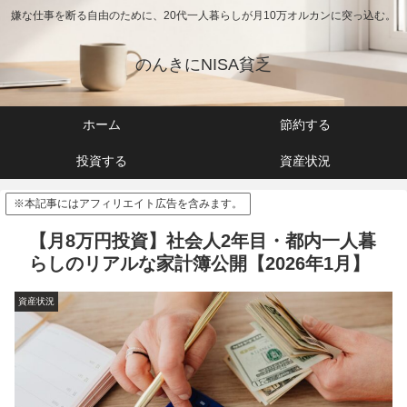
嫌な仕事を断る自由のために、20代一人暮らしが月10万オルカンに突っ込む。
のんきにNISA貧乏
ホーム
節約する
投資する
資産状況
※本記事にはアフィリエイト広告を含みます。
【月8万円投資】社会人2年目・都内一人暮
らしのリアルな家計簿公開【2026年1月】
資産状況