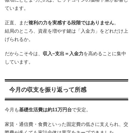
ています。
正直、まだ
複利の力を実感する段階ではありません
。
結局のところ、資産を増やす鍵は「入金力」をどれだけ上
げられるか。
だからこそ今は、
収入−支出＝入金力
を高めることに集中
しています。
今月の収支を振り返って所感
今月も
基礎生活費は約11万円台
で安定。
家賃・通信費・食費といった固定費の低さに支えられ、交
際費が多くても家計全体は黒字をキープできました。