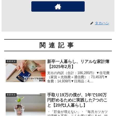
タカハシ
関連記事
新卒一人暮らし、リアルな家計簿
資産状況
【2025年2月】
支出の内訳（合計：186,285円）▼住宅費
（家賃＋光熱費＋通信費）：73,453円▼
食費：14,939円▼日用品：4,...
手取り19万の僕が、1年で100万
資産状況
円貯めるために実践した7つのこ
と【20代1人暮らし】
・「貯金が増えない」・「毎月カツカツ
で漠然と不安」こんな風に感じるが、結