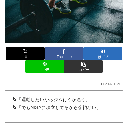
X
Facebook
はてブ
LINE
コピー
2026.06.21
🌀「運動したいからジム行くか迷う」
🌀「でもNISAに積立してるから余裕ない」