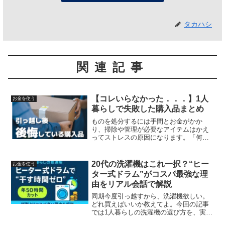
タカハシ
関連記事
【コレいらなかった．．．】1人
お金を使う
暮らしで失敗した購入品まとめ
ものを処分するには手間とお金がかか
り、掃除や管理が必要なアイテムはかえ
ってストレスの原因になります。「何を
買うべきか」以上に大切なのは、実は
「何を買わないべきか」だと私は考えま
す。この記事では、私が実際に購入して
20代の洗濯機はこれ一択？“ヒー
お金を使う
後悔したアイテムを正直にお話...
ター式ドラム”がコスパ最強な理
由をリアル会話で解説
同期今度引っ越すから、洗濯機欲しい。
どれ買えばいいか教えてよ。今回の記事
では1人暮らしの洗濯機の選び方を、実際
に会社の同期とした会話をベースに記事