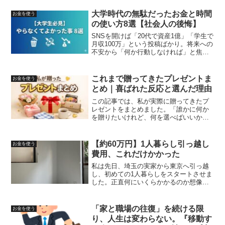
にまとめました。この記事の要約”干す”と
いう家事のボトルネックを潰すためにド
大学時代の無駄だったお金と時間
お金を使う
ラム式洗濯機は必須...
の使い方8選【社会人の後悔】
SNSを開けば「20代で資産1億」「学生で
月収100万」という投稿ばかり。将来への
不安から「何か行動しなければ」と焦る
大学生は多いのではないでしょうか。か
つての私も、同じように思い悩んでいま
した。「お金を稼いでモテたい」「サラ
これまで贈ってきたプレゼントま
お金を使う
リーマンになり...
とめ｜喜ばれた反応と選んだ理由
この記事では、私が実際に贈ってきたプ
レゼントをまとめました。「誰かに何か
を贈りたいけれど、何を選べばいいかわ
からない」そんなときに、参考にしてい
ただけたらと思います。家族に贈ったプ
レゼント両親に送ったプレゼント映画チ
【約60万円】1人暮らし引っ越し
お金を使う
ケット（109シネマズプ...
費用、これだけかかった
私は先日、埼玉の実家から東京へ引っ越
し、初めての1人暮らしをスタートさせま
した。正直何にいくらかかるのか想像が
つかず、貯金が足りているのか不安を感
じていました。そこで、この記事では実
際に私が支払った初期費用をできるだけ
「家と職場の往復」を続ける限
お金を使う
詳しく公開していきます...
り、人生は変わらない。『移動す