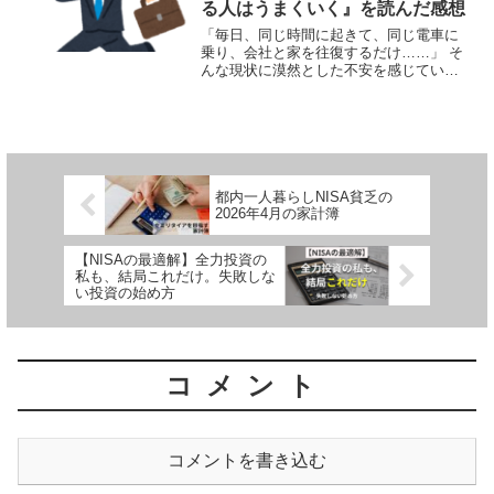
る人はうまくいく』を読んだ感想
「毎日、同じ時間に起きて、同じ電車に
乗り、会社と家を往復するだけ……」 そ
んな現状に漠然とした不安を感じていま
せんか？ 勉強や日記を始めても続かない
のは、環境を変えていないから。 「じゃ
あ、具体的にどう環境を変えればいいの
か？」 その答えが...
都内一人暮らしNISA貧乏の
2026年4月の家計簿
【NISAの最適解】全力投資の
私も、結局これだけ。失敗しな
い投資の始め方
コメント
コメントを書き込む