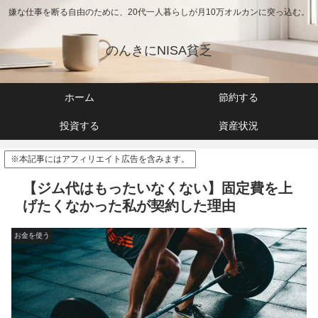
嫌な仕事を断る自由のために、20代一人暮らしが月10万オルカンに突っ込む。
のんきにNISA貧乏
ホーム
節約する
投資する
資産状況
※本記事にはアフィリエイト広告を含みます。
【ジム代はもったいなくない】固定費を上
げたくなかった私が契約した理由
お金を使う