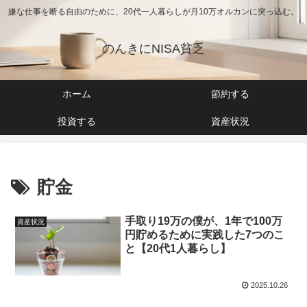
嫌な仕事を断る自由のために、20代一人暮らしが月10万オルカンに突っ込む。
のんきにNISA貧乏
ホーム
節約する
投資する
資産状況
貯金
手取り19万の僕が、1年で100万
資産状況
円貯めるために実践した7つのこ
と【20代1人暮らし】
2025.10.26