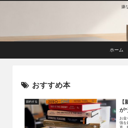
嫌
ホーム
おすすめ本
【
節約する
が
お金
強を
直、