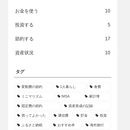
お金を使う
10
投資する
5
節約する
17
資産状況
10
タグ
変動費の節約
1人暮らし
食費
ミニマリズム
NISA
家計簿
固定費の節約
資産形成の記録
買ってよかった
通信費
貯金
投資
ふるさと納税
おすすめ本
海外旅行