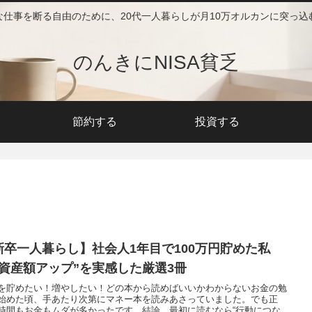
な仕事を断る自由のために、20代一人暮らしが月10万オルカンに突っ込
のんきにNISA貧乏
節約する
投資する
新卒一人暮らし】社会人1年目で100万円貯めた私
”資産額アップ”を実感した厳選3冊
を貯めたい！増やしたい！どの本から読めばいいかわからないお金の勉
始めた頃、手あたり次第にマネー本を読みあさっていました。でも正
時間もお金もムダが多かったです。結論、最初に読むなら“行動につな